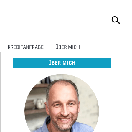
Search
Search
for:
KREDITANFRAGE
ÜBER MICH
ÜBER MICH
t
nschutz:
e