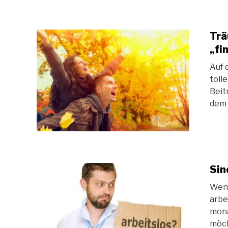
Trä
„fi
Auf 
toll
Beit
dem 
Sin
Wenn
arbe
mona
möch