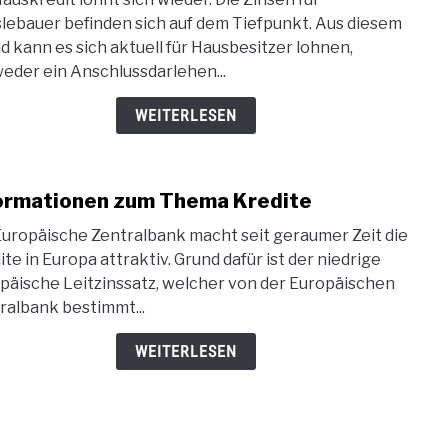
ablö
lebauer befinden sich auf dem Tiefpunkt. Aus diesem
–
d kann es sich aktuell für Hausbesitzer lohnen,
So
eder ein Anschlussdarlehen...
verh
Sie
WEITERLESEN
Ihr
Haus
nach
ormationen zum Thema Kredite
link
to
Europäische Zentralbank macht seit geraumer Zeit die
Info
ite in Europa attraktiv. Grund dafür ist der niedrige
zum
päische Leitzinssatz, welcher von der Europäischen
The
ralbank bestimmt...
Kred
WEITERLESEN