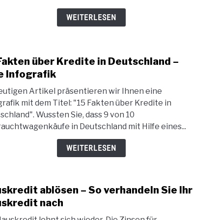
feste
Arbe
WEITERLESEN
mögl
Fakten über Kredite in Deutschland –
link
to
e Infografik
15
eutigen Artikel präsentieren wir Ihnen eine
Fakt
grafik mit dem Titel: "15 Fakten über Kredite in
über
schland". Wussten Sie, dass 9 von 10
Kred
auchtwagenkäufe in Deutschland mit Hilfe eines...
in
Deut
WEITERLESEN
–
Eine
Infog
skredit ablösen – So verhandeln Sie Ihr
link
to
skredit nach
Haus
Hauskredit lohnt sich wieder. Die Zinsen für