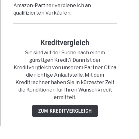
Amazon-Partner verdiene ich an
it
qualifizierten Verkäufen.
ich?
Kreditvergleich
Sie sind auf der Suche nach einem
günstigen Kredit? Dann ist der
en
Kreditvergleich von unserem Partner Ofina
die richtige Anlaufstelle. Mit dem
ite
Kreditrechner haben Sie in kürzester Zeit
die Konditionen für Ihren Wunschkredit
schland
ermittelt.
ZUM KREDITVERGLEICH
rafik
kredit