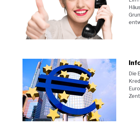
Häus
Grun
entw
Inf
Die 
Kred
Euro
Zent