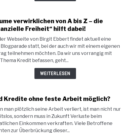
Mein
ume verwirklichen von A bis Z – die
link
to
nanzielle Freiheit“ hilft dabei!
Träu
der Webseite von Birgit Ebbert findet aktuell eine
verw
e Blogparade statt, bei der auch wir mit einem eigenen
von
rag teilnehmen möchten. Da wir uns vorrangig mit
A
Thema Kredit befassen, geht...
bis
Z
WEITERLESEN
–
die
„fina
d Kredite ohne feste Arbeit möglich?
link
Freih
to
hilft
 man plötzlich seine Arbeit verliert, ist man nicht nur
Sind
dabei
itslos, sondern muss in Zukunft Verluste beim
Kred
tlichen Einkommen verkraften. Viele Betroffene
ohne
ten zur Überbrückung dieser...