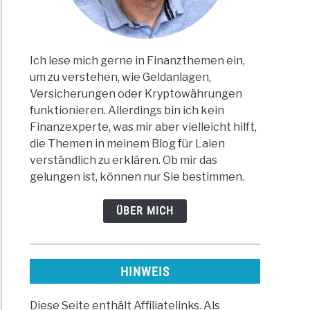
ung!
Ich lese mich gerne in Finanzthemen ein,
um zu verstehen, wie Geldanlagen,
me
Versicherungen oder Kryptowährungen
irklichen
funktionieren. Allerdings bin ich kein
Finanzexperte, was mir aber vielleicht hilft,
die Themen in meinem Blog für Laien
verständlich zu erklären. Ob mir das
gelungen ist, können nur Sie bestimmen.
ÜBER MICH
nzielle
eit“
!
HINWEIS
ite
Diese Seite enthält Affiliatelinks. Als