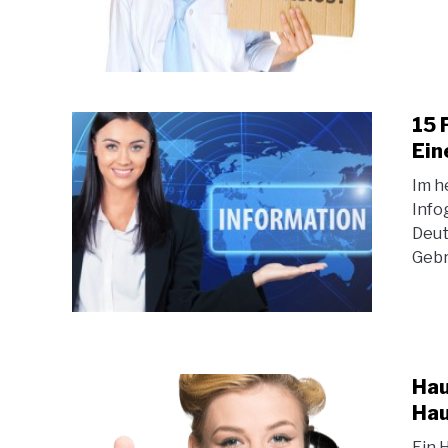
15 
Ein
Im h
Info
Deut
Gebr
Hau
Hau
Ein 