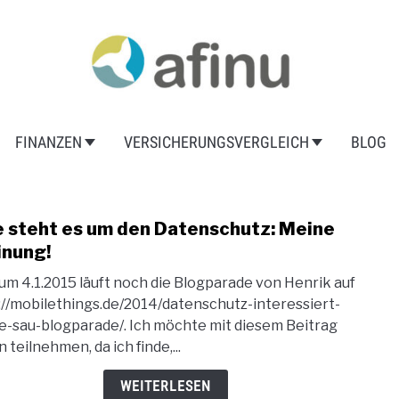
FINANZEN
VERSICHERUNGSVERGLEICH
BLOG
 steht es um den Datenschutz: Meine
link
to
nung!
Wie
zum 4.1.2015 läuft noch die Blogparade von Henrik auf
steh
://mobilethings.de/2014/datenschutz-interessiert-
es
e-sau-blogparade/. Ich möchte mit diesem Beitrag
um
 teilnehmen, da ich finde,...
den
Date
WEITERLESEN
Mein