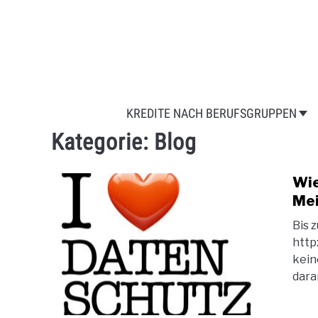
Skip
to
content
KREDITE NACH BERUFSGRUPPEN
Kategorie:
Blog
Wie
Mei
Bis 
http
kein
daran