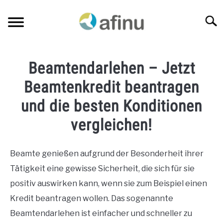
Skip
to
Searc
content
KREDITE NACH BERUFSGRUPPEN
SU
Beamtendarlehen – Jetzt
TO
FINANZEN
Beamtenkredit beantragen
SU
TO
und die besten Konditionen
VERSICHERUNGSVERGLEICH
SU
vergleichen!
TO
BLOG
Beamte genießen aufgrund der Besonderheit ihrer
KREDITANFRAGE
Tätigkeit eine gewisse Sicherheit, die sich für sie
positiv auswirken kann, wenn sie zum Beispiel einen
ÜBER MICH
Kredit beantragen wollen.
Das sogenannte
Beamtendarlehen ist einfacher und schneller zu