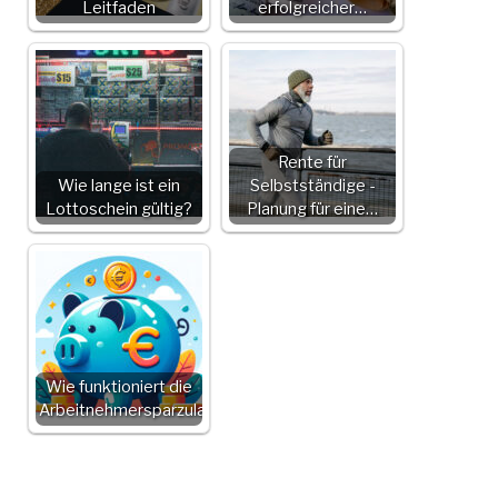
Leitfaden
erfolgreicher…
Rente für
Wie lange ist ein
Selbstständige -
Lottoschein gültig?
Planung für eine…
Wie funktioniert die
Arbeitnehmersparzulage?