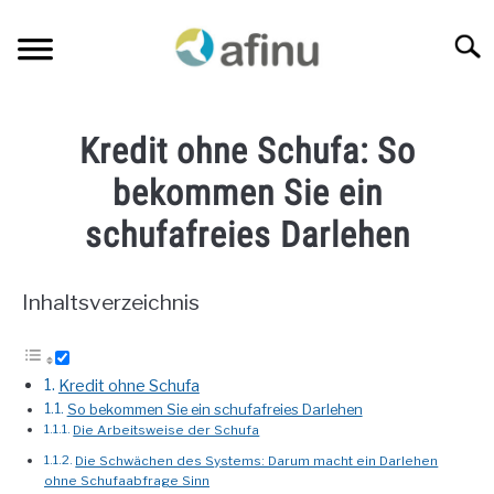
Skip
to
Searc
content
KREDITE NACH BERUFSGRUPPEN
SU
Kredit ohne Schufa: So
TO
FINANZEN
bekommen Sie ein
SU
TO
schufafreies Darlehen
VERSICHERUNGSVERGLEICH
SU
TO
Inhaltsverzeichnis
BLOG
KREDITANFRAGE
Kredit ohne Schufa
So bekommen Sie ein schufafreies Darlehen
ÜBER MICH
Die Arbeitsweise der Schufa
Die Schwächen des Systems: Darum macht ein Darlehen
ohne Schufaabfrage Sinn