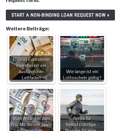
request form:
START A NON-BINDING LOAN REQUEST NOW »
Weitere Beiträge:
10.000 Euro clever
investieren: ein
ausführlicher
Wie lange ist ein
Leitfaden
Lottoschein gültig?
Vom Anfänger zum
Rente für
Pro: Mit diesen Tipps
Selbstständige -
erfolgreicher…
Planung für eine…