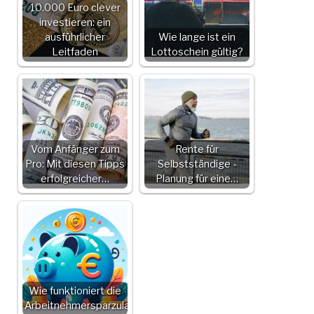
10.000 Euro clever
investieren: ein
ausführlicher
Wie lange ist ein
Leitfaden
Lottoschein gültig?
Vom Anfänger zum
Rente für
Pro: Mit diesen Tipps
Selbstständige -
erfolgreicher…
Planung für eine…
Wie funktioniert die
Arbeitnehmersparzulage?