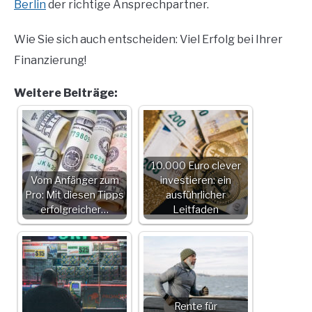
Berlin
der richtige Ansprechpartner.
Wie Sie sich auch entscheiden: Viel Erfolg bei Ihrer
Finanzierung!
Weitere Beiträge:
10.000 Euro clever
Vom Anfänger zum
investieren: ein
Pro: Mit diesen Tipps
ausführlicher
erfolgreicher…
Leitfaden
Rente für