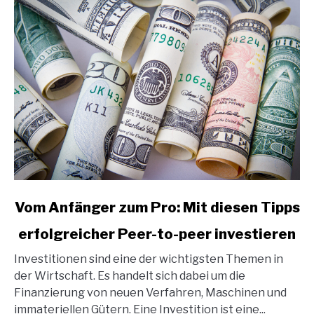
link
Vom Anfänger zum Pro: Mit diesen Tipps
to
erfolgreicher Peer-to-peer investieren
Vom
Anfänger
Investitionen sind eine der wichtigsten Themen in
zum
der Wirtschaft. Es handelt sich dabei um die
Pro:
Finanzierung von neuen Verfahren, Maschinen und
Mit
immateriellen Gütern. Eine Investition ist eine...