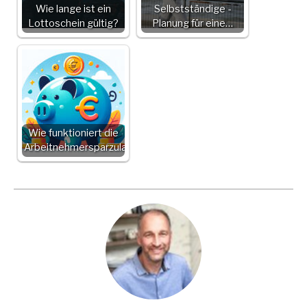
Wie lange ist ein
Selbstständige -
Lottoschein gültig?
Planung für eine…
Wie funktioniert die
Arbeitnehmersparzulage?