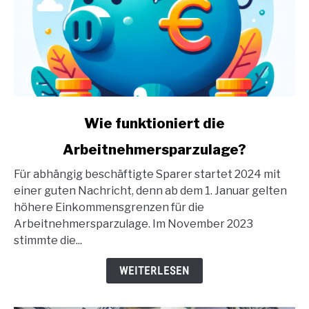
link
Wie funktioniert die
to
Arbeitnehmersparzulage?
Wie
funktioniert
Für abhängig beschäftigte Sparer startet 2024 mit
die
einer guten Nachricht, denn ab dem 1. Januar gelten
Arbeitnehmersparzulage?
höhere Einkommensgrenzen für die
Arbeitnehmersparzulage. Im November 2023
stimmte die...
WEITERLESEN