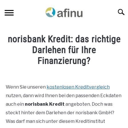
Skip
to
Searc
content
KREDITE NACH BERUFSGRUPPEN
SU
norisbank Kredit: das richtige
TO
FINANZEN
Darlehen für Ihre
SU
TO
Finanzierung?
VERSICHERUNGSVERGLEICH
SU
TO
Written
by
BLOG
Jens
Wenn Sie unseren
kostenlosen Kreditvergleich
KREDITANFRAGE
nutzen, dann wird Ihnen bei den passenden Eckdaten
in
Banken
auch ein
norisbank Kredit
angeboten. Doch was
&
ÜBER MICH
steckt hinter dem Darlehen der norisbank GmbH?
Kreditinstitute
,
Blog
Was darf man sich unter diesem Kreditinstitut