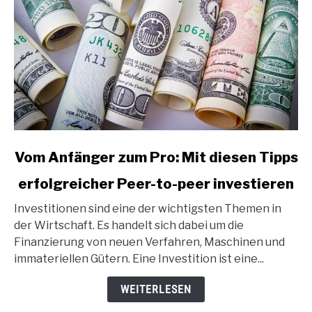
link
Vom Anfänger zum Pro: Mit diesen Tipps
to
erfolgreicher Peer-to-peer investieren
Vom
Anfänger
Investitionen sind eine der wichtigsten Themen in
zum
der Wirtschaft. Es handelt sich dabei um die
Pro:
Finanzierung von neuen Verfahren, Maschinen und
Mit
immateriellen Gütern. Eine Investition ist eine...
diesen
Tipps
WEITERLESEN
erfolgreicher