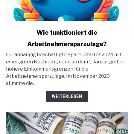
link
Wie funktioniert die
to
Arbeitnehmersparzulage?
Wie
funktioniert
Für abhängig beschäftigte Sparer startet 2024 mit
die
einer guten Nachricht, denn ab dem 1. Januar gelten
Arbeitnehmersparzulage?
höhere Einkommensgrenzen für die
Arbeitnehmersparzulage. Im November 2023
stimmte die...
WEITERLESEN