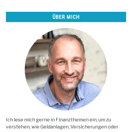
Peer-
to-
ÜBER MICH
peer
investieren
Ich lese mich gerne in Finanzthemen ein, um zu
verstehen, wie Geldanlagen, Versicherungen oder