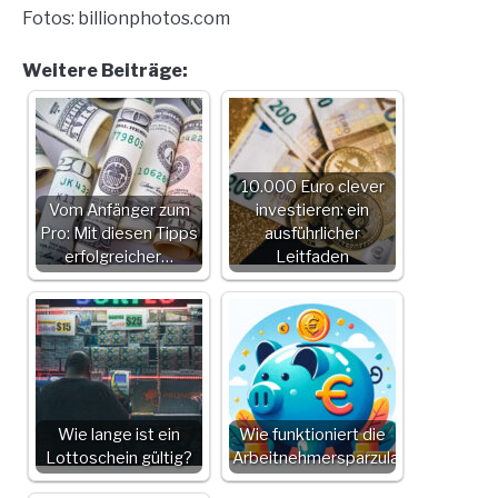
Fotos: billionphotos.com
Weitere Beiträge:
10.000 Euro clever
Vom Anfänger zum
investieren: ein
Pro: Mit diesen Tipps
ausführlicher
erfolgreicher…
Leitfaden
Wie lange ist ein
Wie funktioniert die
Lottoschein gültig?
Arbeitnehmersparzulage?