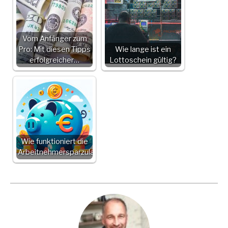
Vom Anfänger zum
Pro: Mit diesen Tipps
Wie lange ist ein
erfolgreicher…
Lottoschein gültig?
Wie funktioniert die
Arbeitnehmersparzulage?