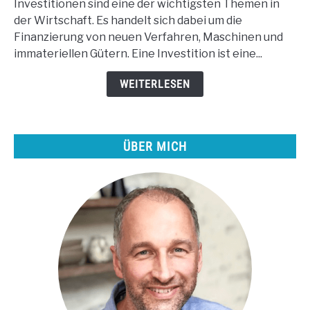
Investitionen sind eine der wichtigsten Themen in
zum
der Wirtschaft. Es handelt sich dabei um die
Pro:
Finanzierung von neuen Verfahren, Maschinen und
Mit
immateriellen Gütern. Eine Investition ist eine...
diesen
Tipps
WEITERLESEN
erfolgreicher
Peer-
to-
ÜBER MICH
peer
investieren