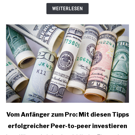
WEITERLESEN
link
Vom Anfänger zum Pro: Mit diesen Tipps
to
erfolgreicher Peer-to-peer investieren
Vom
Anfänger