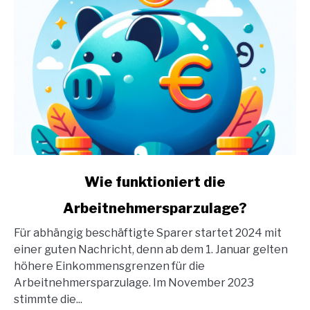
link
Wie funktioniert die
to
Arbeitnehmersparzulage?
Wie
funktioniert
Für abhängig beschäftigte Sparer startet 2024 mit
die
einer guten Nachricht, denn ab dem 1. Januar gelten
Arbeitnehmersparzulage?
höhere Einkommensgrenzen für die
Arbeitnehmersparzulage. Im November 2023
stimmte die...