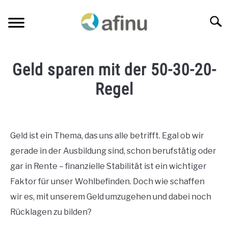
Skip
to
Searc
content
KREDITE NACH BERUFSGRUPPEN
SU
Geld sparen mit der 50-30-20-
TO
FINANZEN
Regel
SU
TO
Written
VERSICHERUNGSVERGLEICH
SU
by
TO
Jens
Geld ist ein Thema, das uns alle betrifft. Egal ob wir
BLOG
gerade in der Ausbildung sind, schon berufstätig oder
in
Blog
gar in Rente – finanzielle Stabilität ist ein wichtiger
KREDITANFRAGE
Faktor für unser Wohlbefinden. Doch wie schaffen
wir es, mit unserem Geld umzugehen und dabei noch
ÜBER MICH
Rücklagen zu bilden?