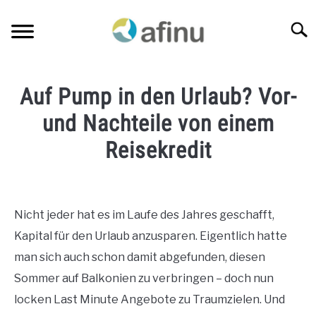
Skip
to
Searc
content
KREDITE NACH BERUFSGRUPPEN
SU
Auf Pump in den Urlaub? Vor-
TO
FINANZEN
und Nachteile von einem
SU
TO
Reisekredit
VERSICHERUNGSVERGLEICH
SU
TO
Written
by
BLOG
Jens
Nicht jeder hat es im Laufe des Jahres geschafft,
KREDITANFRAGE
Kapital für den Urlaub anzusparen. Eigentlich hatte
in
Blog
man sich auch schon damit abgefunden, diesen
ÜBER MICH
Sommer auf Balkonien zu verbringen – doch nun
locken Last Minute Angebote zu Traumzielen. Und