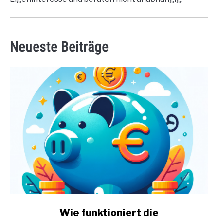
Neueste Beiträge
link
Wie funktioniert die