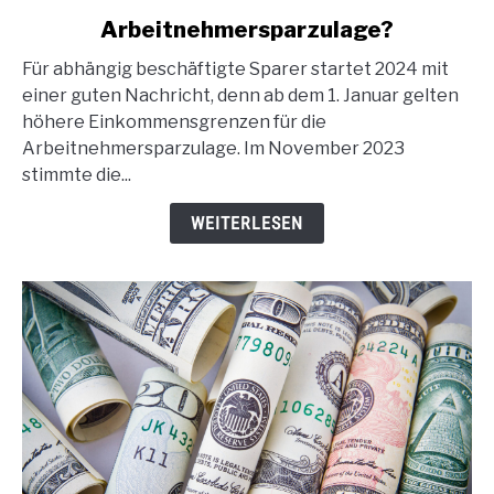
to
Arbeitnehmersparzulage?
Wie
funktioniert
Für abhängig beschäftigte Sparer startet 2024 mit
die
einer guten Nachricht, denn ab dem 1. Januar gelten
Arbeitnehmersparzulage?
höhere Einkommensgrenzen für die
Arbeitnehmersparzulage. Im November 2023
stimmte die...
WEITERLESEN