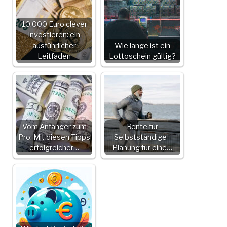
10.000 Euro clever
investieren: ein
ausführlicher
Wie lange ist ein
Leitfaden
Lottoschein gültig?
Vom Anfänger zum
Rente für
Pro: Mit diesen Tipps
Selbstständige -
erfolgreicher…
Planung für eine…