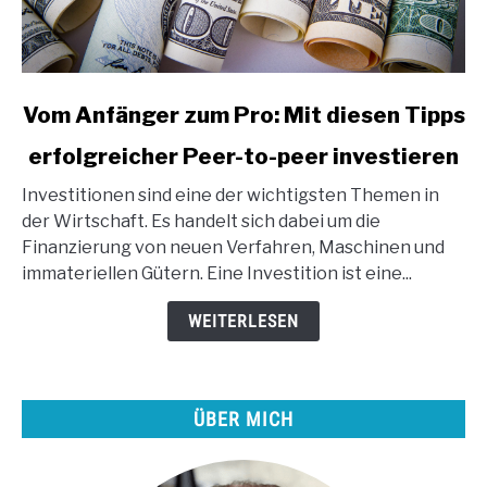
link
Vom Anfänger zum Pro: Mit diesen Tipps
to
erfolgreicher Peer-to-peer investieren
Vom
Anfänger
Investitionen sind eine der wichtigsten Themen in
zum
der Wirtschaft. Es handelt sich dabei um die
Pro:
Finanzierung von neuen Verfahren, Maschinen und
Mit
immateriellen Gütern. Eine Investition ist eine...
diesen
Tipps
WEITERLESEN
erfolgreicher
Peer-
to-
ÜBER MICH
peer
investieren